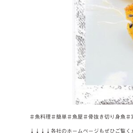
＃魚料理＃簡単＃魚屋＃骨抜き切り身魚＃
↓↓↓↓各社のホームページもぜひご覧く