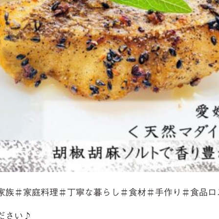
家族＃家庭料理＃丁寧な暮らし＃食材＃手作り＃食品ロ
ださい♪