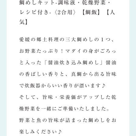
鯛めしキット-調味液・乾燥野菜・
レシピ付き-〈2合用〉【鯛飯】【人
気】
愛媛の郷土料理の三大鯛めしの１つ、
お野菜たっぷり！マダイの身がごろっ
と入った「醤油炊き込み鯛めし」醤油
の香ばしい香りと、真鯛から出る旨味
で炊飯器からいい香りが漂います♪
そして、旨味・栄養価がアップした乾
燥野菜を一緒にご準備いたしました。
野菜と魚の旨味が詰まった鯛めしをお
楽しみください♪